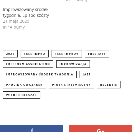
n
i
n
Improwizowany środek
n
e
n
tygodnia. Epizod szósty
w
e
21 maja 2020
w
w
i
w
In "Albumy"
n
i
d
n
o
d
w
o
)
w
)
2021
FREE IMPRO
FREE IMPROV
FREE JAZZ
FREEFORM ASSOCIATION
IMPROWIZACJA
IMPROWIZOWANY ŚRODEK TYGODNIA
JAZZ
PAULINA OWCZAREK
PIOTR STRZEMIECZNY
RECENZJE
WITOLD OLESZAK