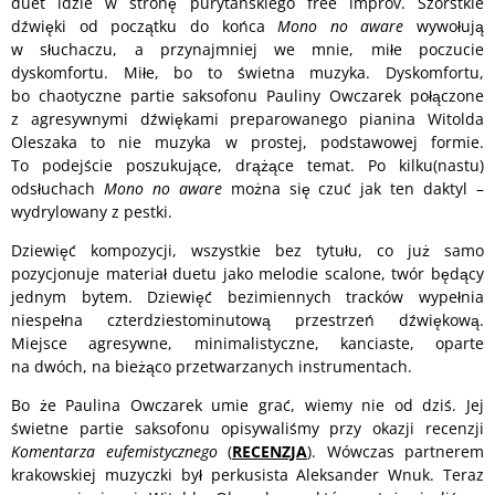
duet idzie w stronę purytańskiego free improv. Szorstkie
dźwięki od początku do końca
Mono no aware
wywołują
w słuchaczu, a przynajmniej we mnie, miłe poczucie
dyskomfortu. Miłe, bo to świetna muzyka. Dyskomfortu,
bo chaotyczne partie saksofonu Pauliny Owczarek połączone
z agresywnymi dźwiękami preparowanego pianina Witolda
Oleszaka to nie muzyka w prostej, podstawowej formie.
To podejście poszukujące, drążące temat. Po kilku(nastu)
odsłuchach
Mono no aware
można się czuć jak ten daktyl –
wydrylowany z pestki.
Dziewięć kompozycji, wszystkie bez tytułu, co już samo
pozycjonuje materiał duetu jako melodie scalone, twór będący
jednym bytem. Dziewięć bezimiennych tracków wypełnia
niespełna czterdziestominutową przestrzeń dźwiękową.
Miejsce agresywne, minimalistyczne, kanciaste, oparte
na dwóch, na bieżąco przetwarzanych instrumentach.
Bo że Paulina Owczarek umie grać, wiemy nie od dziś. Jej
świetne partie saksofonu opisywaliśmy przy okazji recenzji
Komentarza eufemistycznego
(
RECENZJA
). Wówczas partnerem
krakowskiej muzyczki był perkusista Aleksander Wnuk. Teraz