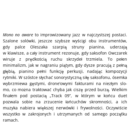
Mono no aware
to improwizowany jazz w najczystszej postaci.
Szalone solówki, jeszcze szybsze wyścigi obu instrumentów,
gdy palce Oleszaka szarpią struny pianina, uderzają
w klawisze, a cały instrument rezonuje, gdy saksofon Owczarek
wiruje z prędkością ruchu skrzydeł trzmiela. To pełen
minimalizm, jak w nagraniu piątym, gdy dysze pracują z pełną
głębią, pianino pełni funkcję perkusji, nadając kompozycji
rytmiki. W szóstce słychać sonorystyczną siłę saksofonu, ósemka
wybrzmiewa gęstymi, drone’owymi fakturami na niezłym slo-
mo, co można traktować chyba jak ciszę przed burzą. Wielkim
finałem pod postacią „Track 09”, w którym w końcu duet
pozwala sobie na zrzucenie łańcuchów skromności, a ich
muzyka nabiera większej nerwówki i frywolności. Oczywiście
wszystko w zakrojonych i utrzymanych od samego początku
ramach.