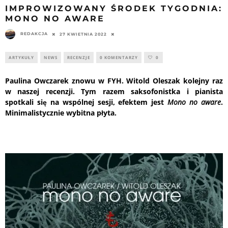
IMPROWIZOWANY ŚRODEK TYGODNIA:
MONO NO AWARE
REDAKCJA
27 KWIETNIA 2022
ARTYKUŁY
NEWS
RECENZJE
0 KOMENTARZY
0
Paulina Owczarek znowu w FYH. Witold Oleszak kolejny raz
w naszej recenzji. Tym razem saksofonistka i pianista
spotkali się na wspólnej sesji, efektem jest
Mono no aware
.
Minimalistycznie wybitna płyta.