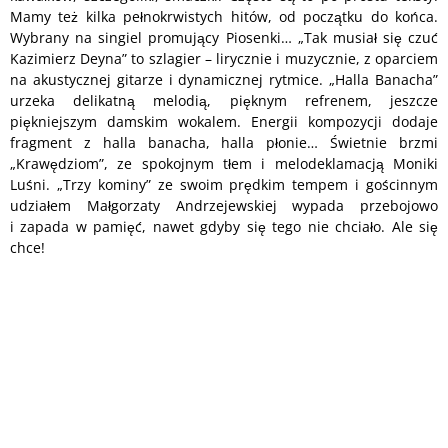
Mamy też kilka pełnokrwistych hitów, od początku do końca.
Wybrany na singiel promujący Piosenki… „Tak musiał się czuć
Kazimierz Deyna” to szlagier – lirycznie i muzycznie, z oparciem
na akustycznej gitarze i dynamicznej rytmice. „Halla Banacha”
urzeka delikatną melodią, pięknym refrenem, jeszcze
piękniejszym damskim wokalem. Energii kompozycji dodaje
fragment z halla banacha, halla płonie… Świetnie brzmi
„Krawędziom”, ze spokojnym tłem i melodeklamacją Moniki
Luśni. „Trzy kominy” ze swoim prędkim tempem i gościnnym
udziałem Małgorzaty Andrzejewskiej wypada przebojowo
i zapada w pamięć, nawet gdyby się tego nie chciało. Ale się
chce!