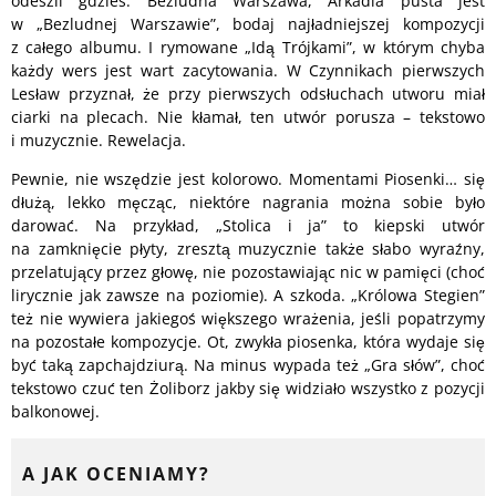
odeszli gdzieś. Bezludna Warszawa, Arkadia pusta jest
w „Bezludnej Warszawie”, bodaj najładniejszej kompozycji
z całego albumu. I rymowane „Idą Trójkami”, w którym chyba
każdy wers jest wart zacytowania. W Czynnikach pierwszych
Lesław przyznał, że przy pierwszych odsłuchach utworu miał
ciarki na plecach. Nie kłamał, ten utwór porusza – tekstowo
i muzycznie. Rewelacja.
Pewnie, nie wszędzie jest kolorowo. Momentami Piosenki… się
dłużą, lekko męcząc, niektóre nagrania można sobie było
darować. Na przykład, „Stolica i ja” to kiepski utwór
na zamknięcie płyty, zresztą muzycznie także słabo wyraźny,
przelatujący przez głowę, nie pozostawiając nic w pamięci (choć
lirycznie jak zawsze na poziomie). A szkoda. „Królowa Stegien”
też nie wywiera jakiegoś większego wrażenia, jeśli popatrzymy
na pozostałe kompozycje. Ot, zwykła piosenka, która wydaje się
być taką zapchajdziurą. Na minus wypada też „Gra słów”, choć
tekstowo czuć ten Żoliborz jakby się widziało wszystko z pozycji
balkonowej.
A JAK OCENIAMY?