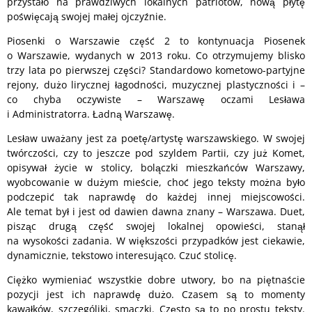
przystało na prawdziwych lokalnych patriotów, nową płytę
poświęcają swojej małej ojczyźnie.
Piosenki o Warszawie część 2 to kontynuacja Piosenek
o Warszawie, wydanych w 2013 roku. Co otrzymujemy blisko
trzy lata po pierwszej części? Standardowo kometowo-partyjne
rejony, dużo lirycznej łagodności, muzycznej plastyczności i –
co chyba oczywiste – Warszawę oczami Lesława
i Administratorra. Ładną Warszawę.
Lesław uważany jest za poetę/artystę warszawskiego. W swojej
twórczości, czy to jeszcze pod szyldem Partii, czy już Komet,
opisywał życie w stolicy, bolączki mieszkańców Warszawy,
wyobcowanie w dużym mieście, choć jego teksty można było
podczepić tak naprawdę do każdej innej miejscowości.
Ale temat był i jest od dawien dawna znany – Warszawa. Duet,
pisząc drugą część swojej lokalnej opowieści, stanął
na wysokości zadania. W większości przypadków jest ciekawie,
dynamicznie, tekstowo interesująco. Czuć stolicę.
Ciężko wymieniać wszystkie dobre utwory, bo na piętnaście
pozycji jest ich naprawdę dużo. Czasem są to momenty
kawałków, szczególiki, smaczki. Często są to po prostu teksty.