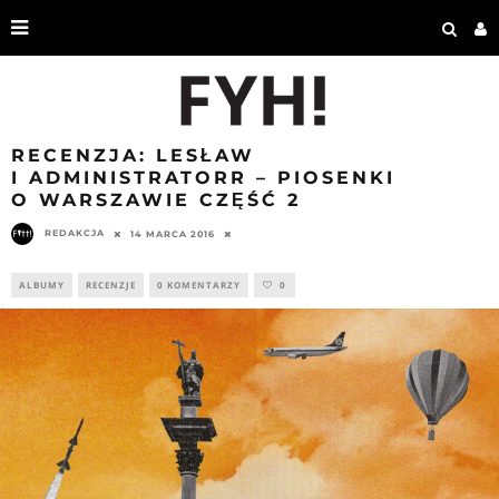
RECENZJA: LESŁAW
I ADMINISTRATORR – PIOSENKI
O WARSZAWIE CZĘŚĆ 2
REDAKCJA
14 MARCA 2016
ALBUMY
RECENZJE
0 KOMENTARZY
0