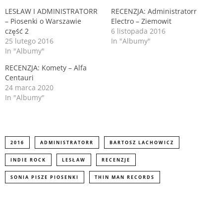
e
o
r
o
LESŁAW I ADMINISTRATORR
RECENZJA: Administratorr
(
k
– Piosenki o Warszawie
Electro – Ziemowit
O
(
p
O
część 2
6 listopada 2016
e
p
n
e
25 lutego 2016
In "Albumy"
s
n
In "Albumy"
i
s
n
i
n
RECENZJA: Komety – Alfa
n
e
n
Centauri
w
e
24 marca 2020
w
w
i
w
In "Albumy"
n
i
d
n
o
d
w
o
)
w
)
2016
ADMINISTRATORR
BARTOSZ LACHOWICZ
INDIE ROCK
LESŁAW
RECENZJE
SONIA PISZE PIOSENKI
THIN MAN RECORDS