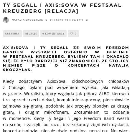
TY SEGALL I AXIS:SOVA W FESTSAAL
KREUZBERG [RELACJA]
NATALIA SKOCZYLAS
21 PAŹDZIERNIKA 2019
ARTYKUŁY
RELACJE
0 KOMENTARZY
0
AXIS:SOVA I TY SEGALL ZE SWOIM FREEDOM
BANDEM WYSTĄPILI OSTATNIO W BERLINIE
W FESTSAAL KREUZBERG. BYLIŚMY TAM I OKAZAŁO
SIĘ, ŻE BYŁO BARDZIEJ NIŻ ZNAKOMICIE. ZE STOLICY
NIEMIEC PISZE O KONCERTACH NATALIA
SKOCZYLAS.
Kiedy zobaczyłam Axis:Sova, oldschoolowych chłopaków
z Chicago, byłam pod wrażeniem wysiłku, jaki wkładają
w granie. Wokalista, który wygląda jak piłkarz ALBO kierowca
tira sprzed trzech dekad, kompletnie zapocony, pieczołowicie
zajmował się gitarą, podobnie jak przejęty blondyn za drugą
gitarą i drugim mikrofonem. Zrozumiałam to oddanie
w momencie, kiedy Ty Segall i jego Freedom Band weszli
na scenę i zaczęli, od razu, bez sekundy zbędnych dyskusji,
koncert-eksplozję, niecałe dwie godziny, non-stop. No więc,