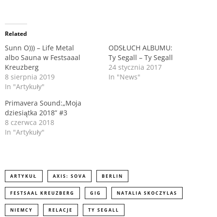
T
F
w
a
i
c
t
e
Related
t
b
e
o
r
o
Sunn O))) – Life Metal
ODSŁUCH ALBUMU:
(
k
albo Sauna w Festsaaal
Ty Segall – Ty Segall
O
(
p
O
Kreuzberg
24 stycznia 2017
e
p
n
e
8 sierpnia 2019
In "News"
s
n
In "Artykuły"
i
s
n
i
n
Primavera Sound:„Moja
n
e
n
dziesiątka 2018” #3
w
e
8 czerwca 2018
w
w
i
w
In "Artykuły"
n
i
d
n
o
d
w
o
)
w
)
ARTYKUŁ
AXIS: SOVA
BERLIN
FESTSAAL KREUZBERG
GIG
NATALIA SKOCZYLAS
NIEMCY
RELACJE
TY SEGALL