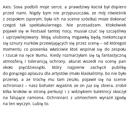
Axis: Sova podbili moje serce, a prawdziwy kocioł był dopiero
przed nami. Nigdy bym nie przypuszczała, że mój rówieśnik
z zespołem (sporym, była ich na scenie szóstka) może dokonać
czegoś tak spektakularnego. Nie przesadzam. Ktokolwiek
pojawił się w Festsaal tamtej nocy, musiał czuć się szczęśliwy
i uprzywilejowany. Moją ulubioną migawką będą niekończące
się sznury nurków przewijających się przez scenę – od któregoś
momentu co piosenka właściwie ktoś wspinał się do zespołu
i rzucał na ręce tłumu. Kiedy rozmarzyłam się tą fantastyczną
atmosferą i tolerancją ochrony, akurat wszedł na scenę pan
około pięćdziesiątki, który najpierw zachęcił publikę
do gorącego aplauzu dla artystów (mało klaskaliśmy, bo nie było
przerw), a że trochę mu tam zeszło, pojawił się na scenie
ochroniarz – nasz bohater wyjaśnił, że on już się zbiera, zrobił
kilka kroków w stronę perkusji i z wdziękiem baletnicy skoczył
na falujące ramiona. Ochroniarz z uśmiechem wyraził zgodę
na ten wyczyn. Lubię to.