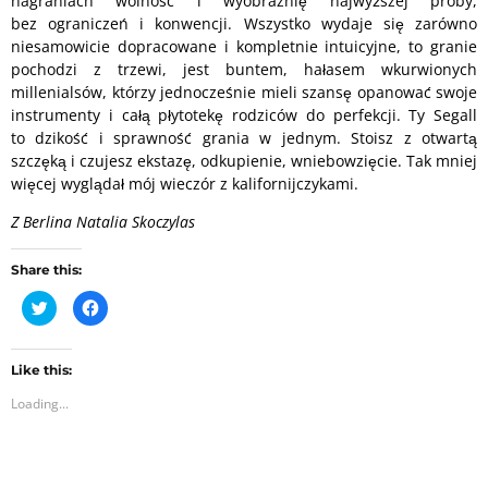
nagraniach wolność i wyobraźnię najwyższej próby,
bez ograniczeń i konwencji. Wszystko wydaje się zarówno
niesamowicie dopracowane i kompletnie intuicyjne, to granie
pochodzi z trzewi, jest buntem, hałasem wkurwionych
millenialsów, którzy jednocześnie mieli szansę opanować swoje
instrumenty i całą płytotekę rodziców do perfekcji. Ty Segall
to dzikość i sprawność grania w jednym. Stoisz z otwartą
szczęką i czujesz ekstazę, odkupienie, wniebowzięcie. Tak mniej
więcej wyglądał mój wieczór z kalifornijczykami.
Z Berlina Natalia Skoczylas
Share this:
C
C
l
l
i
i
c
c
k
k
t
t
Like this:
o
o
Loading...
s
s
h
h
a
a
r
r
e
e
o
o
n
n