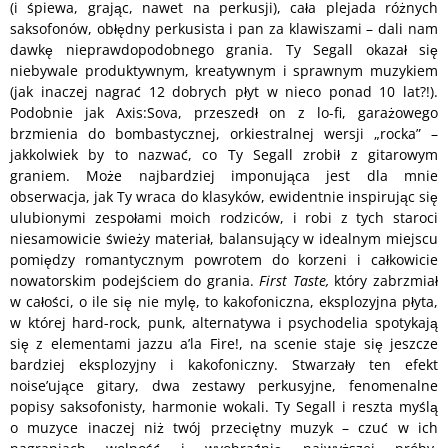
(i śpiewa, grając, nawet na perkusji), cała plejada różnych
saksofonów, obłędny perkusista i pan za klawiszami – dali nam
dawkę nieprawdopodobnego grania. Ty Segall okazał się
niebywale produktywnym, kreatywnym i sprawnym muzykiem
(jak inaczej nagrać 12 dobrych płyt w nieco ponad 10 lat?!).
Podobnie jak Axis:Sova, przeszedł on z lo-fi, garażowego
brzmienia do bombastycznej, orkiestralnej wersji „rocka” –
jakkolwiek by to nazwać, co Ty Segall zrobił z gitarowym
graniem. Może najbardziej imponująca jest dla mnie
obserwacja, jak Ty wraca do klasyków, ewidentnie inspirując się
ulubionymi zespołami moich rodziców, i robi z tych staroci
niesamowicie świeży materiał, balansujący w idealnym miejscu
pomiędzy romantycznym powrotem do korzeni i całkowicie
nowatorskim podejściem do grania.
First Taste,
który zabrzmiał
w całości, o ile się nie mylę, to kakofoniczna, eksplozyjna płyta,
w której hard-rock, punk, alternatywa i psychodelia spotykają
się z elementami jazzu a’la Fire!, na scenie staje się jeszcze
bardziej eksplozyjny i kakofoniczny. Stwarzały ten efekt
noise’ujące gitary, dwa zestawy perkusyjne, fenomenalne
popisy saksofonisty, harmonie wokali. Ty Segall i reszta myślą
o muzyce inaczej niż twój przeciętny muzyk – czuć w ich