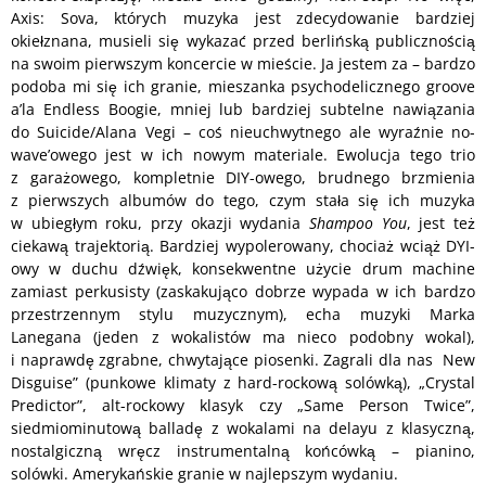
Axis: Sova, których muzyka jest zdecydowanie bardziej
okiełznana, musieli się wykazać przed berlińską publicznością
na swoim pierwszym koncercie w mieście. Ja jestem za – bardzo
podoba mi się ich granie, mieszanka psychodelicznego groove
a’la Endless Boogie, mniej lub bardziej subtelne nawiązania
do Suicide/Alana Vegi – coś nieuchwytnego ale wyraźnie no-
wave’owego jest w ich nowym materiale. Ewolucja tego trio
z garażowego, kompletnie DIY-owego, brudnego brzmienia
z pierwszych albumów do tego, czym stała się ich muzyka
w ubiegłym roku, przy okazji wydania
Shampoo You
, jest też
ciekawą trajektorią. Bardziej wypolerowany, chociaż wciąż DYI-
owy w duchu dźwięk, konsekwentne użycie drum machine
zamiast perkusisty (zaskakująco dobrze wypada w ich bardzo
przestrzennym stylu muzycznym), echa muzyki Marka
Lanegana (jeden z wokalistów ma nieco podobny wokal),
i naprawdę zgrabne, chwytające piosenki. Zagrali dla nas New
Disguise” (punkowe klimaty z hard-rockową solówką), „Crystal
Predictor”, alt-rockowy klasyk czy „Same Person Twice”,
siedmiominutową balladę z wokalami na delayu z klasyczną,
nostalgiczną wręcz instrumentalną końcówką – pianino,
solówki. Amerykańskie granie w najlepszym wydaniu.