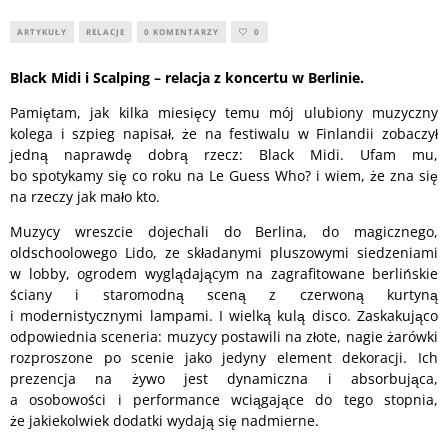
ARTYKUŁY
RELACJE
0 KOMENTARZY
0
Black Midi i Scalping – relacja z koncertu w Berlinie.
Pamiętam, jak kilka miesięcy temu mój ulubiony muzyczny
kolega i szpieg napisał, że na festiwalu w Finlandii zobaczył
jedną naprawdę dobrą rzecz: Black Midi. Ufam mu,
bo spotykamy się co roku na Le Guess Who? i wiem, że zna się
na rzeczy jak mało kto.
Muzycy wreszcie dojechali do Berlina, do magicznego,
oldschoolowego Lido, ze składanymi pluszowymi siedzeniami
w lobby, ogrodem wyglądającym na zagrafitowane berlińskie
ściany i staromodną sceną z czerwoną kurtyną
i modernistycznymi lampami. I wielką kulą disco. Zaskakująco
odpowiednia sceneria: muzycy postawili na złote, nagie żarówki
rozproszone po scenie jako jedyny element dekoracji. Ich
prezencja na żywo jest dynamiczna i absorbująca,
a osobowości i performance wciągające do tego stopnia,
że jakiekolwiek dodatki wydają się nadmierne.