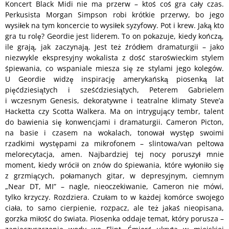
Koncert Black Midi nie ma przerw – ktoś coś gra cały czas.
Perkusista Morgan Simpson robi krótkie przerwy, bo jego
wysiłek na tym koncercie to wysiłek syzyfowy. Pot i krew. Jaką kto
gra tu rolę? Geordie jest liderem. To on pokazuje, kiedy kończą,
ile grają, jak zaczynają. Jest też źródłem dramaturgii – jako
niezwykle ekspresyjny wokalista z dość staroświeckim stylem
śpiewania, co wspaniale miesza się ze stylami jego kolegów.
U Geordie widzę inspirację amerykańską piosenką lat
pięćdziesiątych i sześćdziesiątych, Peterem Gabrielem
i wczesnym Genesis, dekoratywne i teatralne klimaty Steve’a
Hacketta czy Scotta Walkera. Ma on intrygujący tembr, talent
do bawienia się konwencjami i dramaturgii. Cameron Picton,
na basie i czasem na wokalach, tonował występ swoimi
rzadkimi występami za mikrofonem – slintowa/van peltowa
melorecytacja, amen. Najbardziej tej nocy poruszył mnie
moment, kiedy wrócił on znów do śpiewania, które wyłoniło się
z grzmiących, połamanych gitar, w depresyjnym, ciemnym
„Near DT, MI” – nagle, nieoczekiwanie, Cameron nie mówi,
tylko krzyczy. Rozdziera. Czułam to w każdej komórce swojego
ciała, to samo cierpienie, rozpacz, ale też jakaś nieopisana,
gorzka miłość do świata. Piosenka oddaje temat, który porusza –