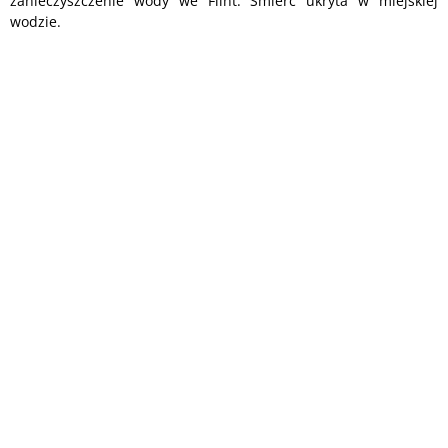
zanieczyszczenie wody we Flint. Śmierć ukryta w miejskiej
wodzie.