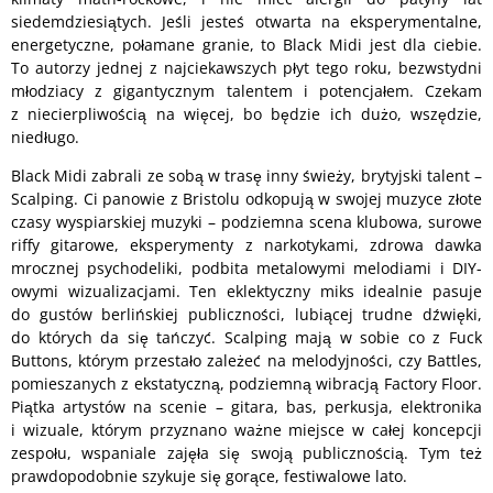
siedemdziesiątych. Jeśli jesteś otwarta na eksperymentalne,
energetyczne, połamane granie, to Black Midi jest dla ciebie.
To autorzy jednej z najciekawszych płyt tego roku, bezwstydni
młodziacy z gigantycznym talentem i potencjałem. Czekam
z niecierpliwością na więcej, bo będzie ich dużo, wszędzie,
niedługo.
Black Midi zabrali ze sobą w trasę inny świeży, brytyjski talent –
Scalping. Ci panowie z Bristolu odkopują w swojej muzyce złote
czasy wyspiarskiej muzyki – podziemna scena klubowa, surowe
riffy gitarowe, eksperymenty z narkotykami, zdrowa dawka
mrocznej psychodeliki, podbita metalowymi melodiami i DIY-
owymi wizualizacjami. Ten eklektyczny miks idealnie pasuje
do gustów berlińskiej publiczności, lubiącej trudne dźwięki,
do których da się tańczyć. Scalping mają w sobie co z Fuck
Buttons, którym przestało zależeć na melodyjności, czy Battles,
pomieszanych z ekstatyczną, podziemną wibracją Factory Floor.
Piątka artystów na scenie – gitara, bas, perkusja, elektronika
i wizuale, którym przyznano ważne miejsce w całej koncepcji
zespołu, wspaniale zajęła się swoją publicznością. Tym też
prawdopodobnie szykuje się gorące, festiwalowe lato.