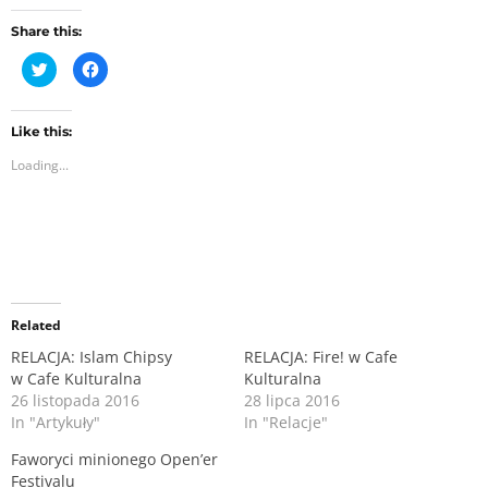
Share this:
C
C
l
l
i
i
c
c
k
k
t
t
Like this:
o
o
Loading...
s
s
h
h
a
a
r
r
e
e
o
o
n
n
T
F
w
a
i
c
t
e
Related
t
b
e
o
r
o
RELACJA: Islam Chipsy
RELACJA: Fire! w Cafe
(
k
w Cafe Kulturalna
Kulturalna
O
(
p
O
26 listopada 2016
28 lipca 2016
e
p
n
e
In "Artykuły"
In "Relacje"
s
n
i
s
Faworyci minionego Open’er
n
i
n
Festivalu
n