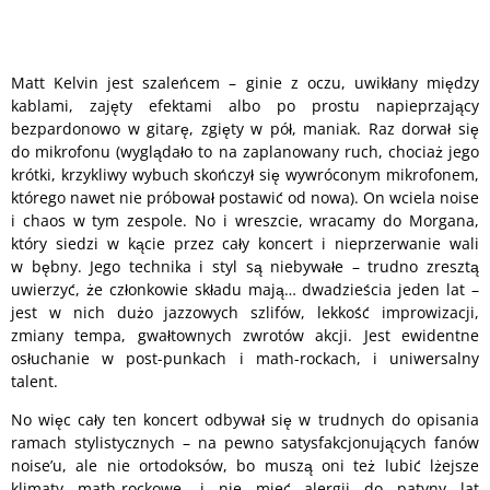
Matt Kelvin jest szaleńcem – ginie z oczu, uwikłany między
kablami, zajęty efektami albo po prostu napieprzający
bezpardonowo w gitarę, zgięty w pół, maniak. Raz dorwał się
do mikrofonu (wyglądało to na zaplanowany ruch, chociaż jego
krótki, krzykliwy wybuch skończył się wywróconym mikrofonem,
którego nawet nie próbował postawić od nowa). On wciela noise
i chaos w tym zespole. No i wreszcie, wracamy do Morgana,
który siedzi w kącie przez cały koncert i nieprzerwanie wali
w bębny. Jego technika i styl są niebywałe – trudno zresztą
uwierzyć, że członkowie składu mają… dwadzieścia jeden lat –
jest w nich dużo jazzowych szlifów, lekkość improwizacji,
zmiany tempa, gwałtownych zwrotów akcji. Jest ewidentne
osłuchanie w post-punkach i math-rockach, i uniwersalny
talent.
No więc cały ten koncert odbywał się w trudnych do opisania
ramach stylistycznych – na pewno satysfakcjonujących fanów
noise’u, ale nie ortodoksów, bo muszą oni też lubić lżejsze
klimaty math-rockowe, i nie mieć alergii do patyny lat