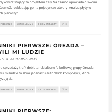
adykowicz stojący za projektem Cały Na Czarno opowiada o swoim
osmoZ, rozkładając go na pojedyncze utwory. Analiza płyty w
ch pierwszyc
...
 PIERWSZE
MINIALBUMY
0 KOMENTARZY
0
NNIKI PIERWSZE: OREADA –
ILI MI LUDZIE
22 MARCA 2020
JA
o sprzedaży trafił debiutancki album folkoffowej grupy Oreada.
ili mi ludzie to zbiór jedenastu autorskich kompozycji, które
yzują si
...
 PIERWSZE
MINIALBUMY
0 KOMENTARZY
0
NNIKI PIERWSZE: