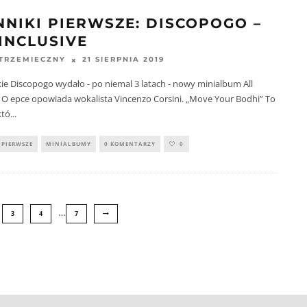
NNIKI PIERWSZE: DISCOPOGO –
 INCLUSIVE
21 SIERPNIA 2019
STRZEMIECZNY
e Discopogo wydało - po niemal 3 latach - nowy minialbum All
. O epce opowiada wokalista Vincenzo Corsini. „Move Your Bodhi” To
któ
...
 PIERWSZE
MINIALBUMY
0 KOMENTARZY
0
…
3
4
7