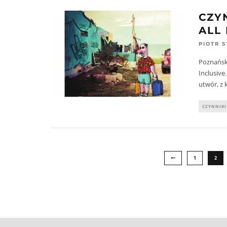
CZY
ALL
PIOTR 
Poznański
Inclusive
utwór, z 
CZYNNIKI
1
2