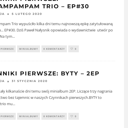
AMPAMPAM TRIO – EP#30
5 LUTEGO 2020
JA
pam Trio wypuściło kilka dni temu najnowszą epkę zatytułowaną
u... EP#30. Dziś Paweł Nałysnik opowiada o wydawnictwie utwór po
 Na tym
...
 PIERWSZE
MINIALBUMY
0 KOMENTARZY
0
NIKI PIERWSZE: BYTY – 2EP
31 STYCZNIA 2020
JA
ły kilkanaście dni temu swój minialbum 2EP. Liczące trzy nagrania
two bez tajemnic w naszych Czynnikach pierwszych.BYTY to
 trio mu
...
 PIERWSZE
MINIALBUMY
0 KOMENTARZY
0