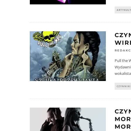
ARTYKUŁ
CZY
WIR
REDAKC
Pull the 
Wydawnict
wokalist
CZYNNIKI
CZY
MOR
MOR