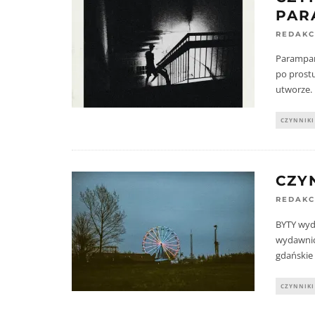
PAR
REDAKC
Parampam
po prost
utworze.
CZYNNIKI
CZYN
REDAKC
BYTY wyda
wydawnic
gdańskie
CZYNNIKI