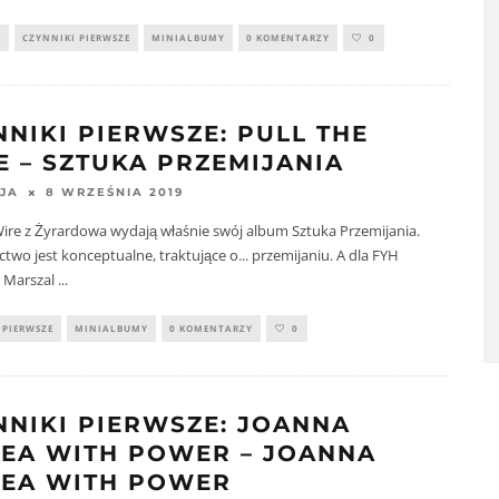
Y
CZYNNIKI PIERWSZE
MINIALBUMY
0 KOMENTARZY
0
NNIKI PIERWSZE: PULL THE
E – SZTUKA PRZEMIJANIA
8 WRZEŚNIA 2019
JA
Wire z Żyrardowa wydają właśnie swój album Sztuka Przemijania.
wo jest konceptualne, traktujące o... przemijaniu. A dla FYH
a Marszal
...
 PIERWSZE
MINIALBUMY
0 KOMENTARZY
0
NNIKI PIERWSZE: JOANNA
EA WITH POWER – JOANNA
EA WITH POWER