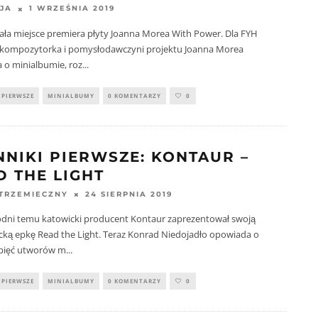
1 WRZEŚNIA 2019
JA
iała miejsce premiera płyty Joanna Morea With Power. Dla FYH
, kompozytorka i pomysłodawczyni projektu Joanna Morea
 o minialbumie, roz
...
 PIERWSZE
MINIALBUMY
0 KOMENTARZY
0
NNIKI PIERWSZE: KONTAUR –
D THE LIGHT
24 SIERPNIA 2019
STRZEMIECZNY
godni temu katowicki producent Kontaur zaprezentował swoją
cką epkę Read the Light. Teraz Konrad Niedojadło opowiada o
 pięć utworów m
...
 PIERWSZE
MINIALBUMY
0 KOMENTARZY
0