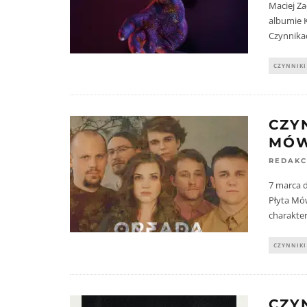
Maciej Z
albumie K
Czynnika
CZYNNIKI
CZY
MÓW
REDAKC
7 marca d
Płyta Mów
charakter
CZYNNIKI
CZY