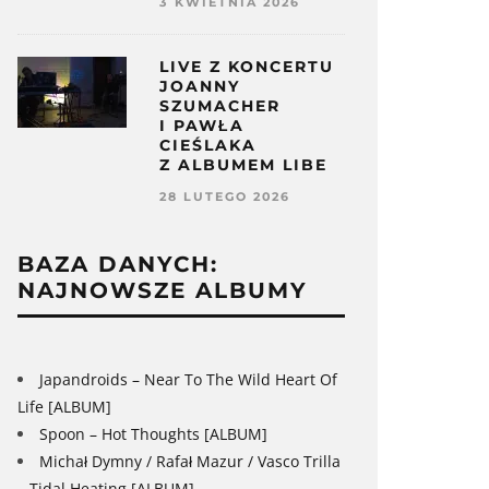
3 KWIETNIA 2026
LIVE Z KONCERTU
JOANNY
SZUMACHER
I PAWŁA
CIEŚLAKA
Z ALBUMEM LIBE
28 LUTEGO 2026
BAZA DANYCH:
NAJNOWSZE ALBUMY
Japandroids – Near To The Wild Heart Of
Life [ALBUM]
Spoon – Hot Thoughts [ALBUM]
Michał Dymny / Rafał Mazur / Vasco Trilla
– Tidal Heating [ALBUM]