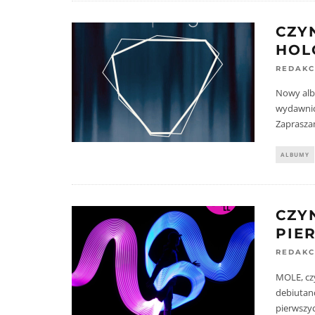
CZY
HOL
REDAKC
Nowy alb
wydawnict
Zaprasza
ALBUMY
CZY
PIE
REDAKC
MOLE, czy
debiutan
pierwszyc