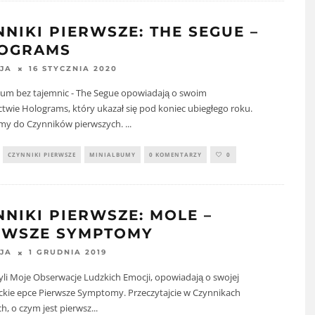
NNIKI PIERWSZE: THE SEGUE –
OGRAMS
16 STYCZNIA 2020
JA
um bez tajemnic - The Segue opowiadają o swoim
wie Holograms, który ukazał się pod koniec ubiegłego roku.
my do Czynników pierwszych.
...
CZYNNIKI PIERWSZE
MINIALBUMY
0 KOMENTARZY
0
NNIKI PIERWSZE: MOLE –
RWSZE SYMPTOMY
1 GRUDNIA 2019
JA
li Moje Obserwacje Ludzkich Emocji, opowiadają o swojej
ckie epce Pierwsze Symptomy. Przeczytajcie w Czynnikach
h, o czym jest pierwsz
...