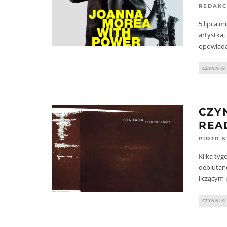
REDAKC
5 lipca m
artystka
opowiada
CZYNNIKI
CZY
REA
PIOTR 
Kilka ty
debiutan
liczącym
CZYNNIKI