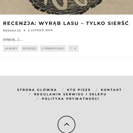
RECENZJA: WYRĄB LASU – TYLKO SIERŚĆ
2 LUTEGO 2016
REDAKCJA
(więcej…)
...
ALBUMY
RECENZJE
0 KOMENTARZY
0
STRONA GŁÓWNA
KTO PISZE
KONTAKT
REGULAMIN SERWISU I SKLEPU
POLITYKA PRYWATNOŚCI