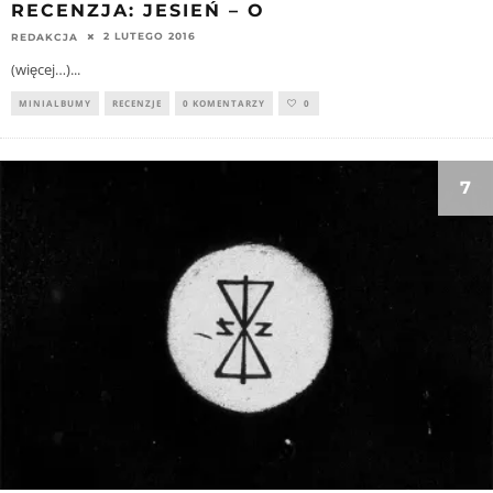
RECENZJA: JESIEŃ – O
2 LUTEGO 2016
REDAKCJA
(więcej…)
...
MINIALBUMY
RECENZJE
0 KOMENTARZY
0
7