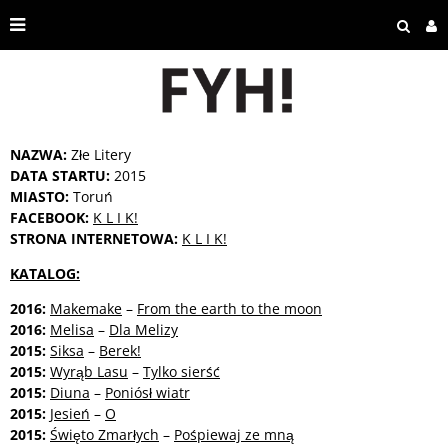
NAZWA:
Złe Litery
DATA STARTU:
2015
MIASTO:
Toruń
FACEBOOK:
K L I K!
STRONA INTERNETOWA:
K L I K!
KATALOG:
2016:
Makemake
–
From the earth to the moon
2016:
Melisa
–
Dla Melizy
2015:
Siksa
–
Berek!
2015:
Wyrąb Lasu
–
Tylko sierść
2015:
Diuna
–
Poniósł wiatr
2015:
Jesień
–
O
2015:
Święto Zmarłych
–
Pośpiewaj ze mną