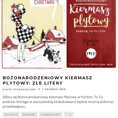
n
i
n
n
e
n
w
e
w
w
i
w
n
i
d
n
o
d
w
o
)
w
)
BOŻONARODZENIOWY KIERMASZ
PŁYTOWY: ZŁE LITERY
1 GRUDNIA 2016
PIOTR STRZEMIECZNY
Zbliża się Bożonarodzeniowy Kiermasz Płytowy w Pardon, To Tu
podczas którego w warszawskiej klubokawiarni będzie można dokonać
przedświątecz
...
ARTYKUŁY
ROZMOWY
0 KOMENTARZY
0