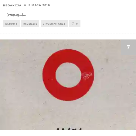
5 MAJA 2016
REDAKCJA
(więcej…)
...
ALBUMY
RECENZJE
0 KOMENTARZY
0
7