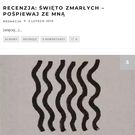
RECENZJA: ŚWIĘTO ZMARŁYCH –
POŚPIEWAJ ZE MNĄ
2 LUTEGO 2016
REDAKCJA
(więcej…)
...
ALBUMY
RECENZJE
0 KOMENTARZY
0
5