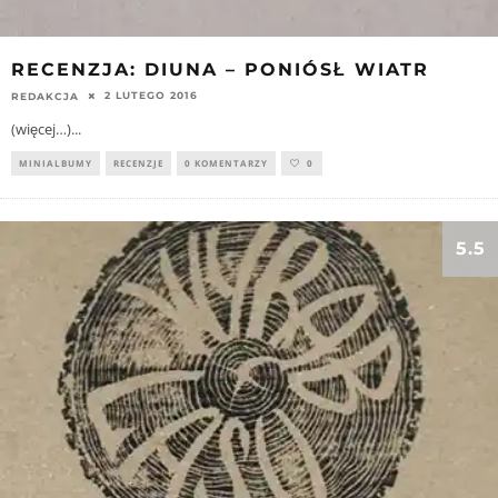
RECENZJA: DIUNA – PONIÓSŁ WIATR
2 LUTEGO 2016
REDAKCJA
(więcej…)
...
MINIALBUMY
RECENZJE
0 KOMENTARZY
0
5.5