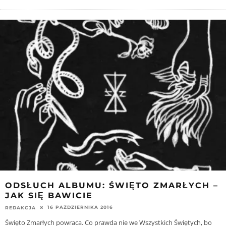
ODSŁUCH ALBUMU: ŚWIĘTO ZMARŁYCH –
JAK SIĘ BAWICIE
16 PAŹDZIERNIKA 2016
REDAKCJA
Święto Zmarłych powraca. Co prawda nie we Wszystkich Świętych, bo