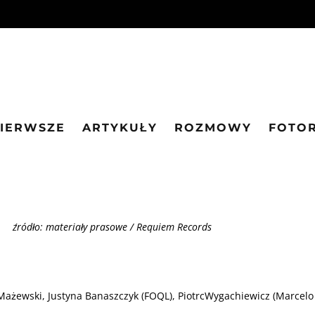
PIERWSZE
ARTYKUŁY
ROZMOWY
FOTO
źródło: materiały prasowe / Requiem Records
Mażewski, Justyna Banaszczyk (FOQL), PiotrcWygachiewicz (Marcel