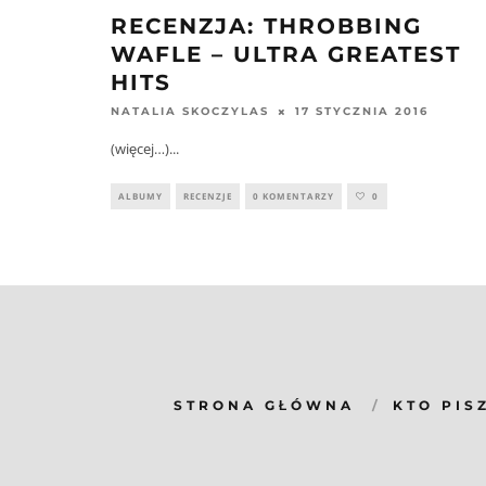
RECENZJA: THROBBING
WAFLE – ULTRA GREATEST
HITS
17 STYCZNIA 2016
NATALIA SKOCZYLAS
(więcej…)
...
ALBUMY
RECENZJE
0 KOMENTARZY
0
STRONA GŁÓWNA
KTO PIS