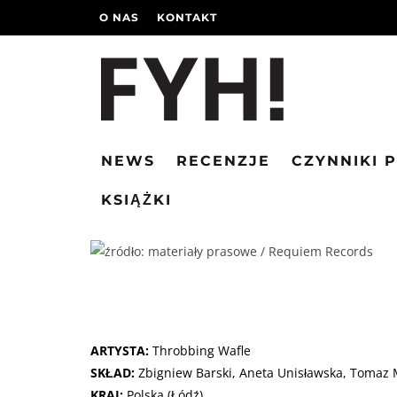
O NAS
KONTAKT
NEWS
RECENZJE
CZYNNIKI 
KSIĄŻKI
ARTYSTA:
Throbbing Wafle
SKŁAD:
Zbigniew Barski, Aneta Unisławska, Tomaz 
KRAJ:
Polska (Łódź)