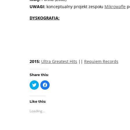
UWAGI:
konceptualny projekt zespołu
Mikrowafle
po
DYSKOGRAFIA:
2015:
Ultra Greatest Hits
||
Requiem Records
Share this:
C
C
l
l
i
i
c
c
k
k
t
t
Like this:
o
o
Loading...
s
s
h
h
a
a
r
r
e
e
o
o