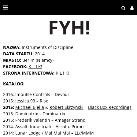
NAZWA:
Instruments of Discipline
DATA STARTU:
2014
MIASTO:
Berlin (Niemcy)
FACEBOOK:
K L I K!
STRONA INTERNETOWA:
K L I K!
KATALOG:
2016: Impulse Controls – Devour
2015: Jessica 93 – Rise
2015:
Michael Bjella
&
Robert Skrzyński
–
Black Box Recordings
2015: Dominatrix – Dominatrix ‎
2015: Frederik Valentin – Amager Strand
2014: Assalti Industriali – Assalto Primo
2014: Lunar Lodge / Mai Mai Mai – LL//MMM ‎