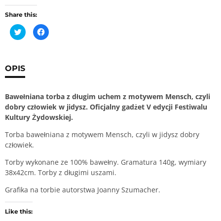
Mensch
Share this:
C
C
l
l
i
i
c
c
k
k
t
t
o
o
OPIS
s
s
h
h
a
a
r
r
e
e
Bawełniana torba z długim uchem z motywem Mensch, czyli
o
o
dobry człowiek w jidysz. Oficjalny gadżet V edycji Festiwalu
n
n
T
F
Kultury Żydowskiej.
w
a
i
c
t
e
Torba bawełniana z motywem Mensch, czyli w jidysz dobry
t
b
e
o
człowiek.
r
o
(
k
O
(
Torby wykonane ze 100% bawełny. Gramatura 140g, wymiary
p
O
38x42cm. Torby z długimi uszami.
e
p
n
e
s
n
Grafika na torbie autorstwa Joanny Szumacher.
i
s
n
i
n
n
e
n
Like this:
w
e
w
w