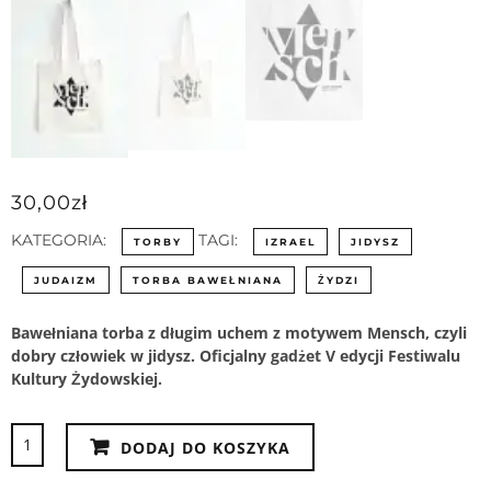
30,00
zł
KATEGORIA:
TAGI:
TORBY
IZRAEL
JIDYSZ
JUDAIZM
TORBA BAWEŁNIANA
ŻYDZI
Bawełniana torba z długim uchem z motywem Mensch, czyli
dobry człowiek w jidysz. Oficjalny gadżet V edycji Festiwalu
Kultury Żydowskiej.
ilość
DODAJ DO KOSZYKA
Torba
bawełniana