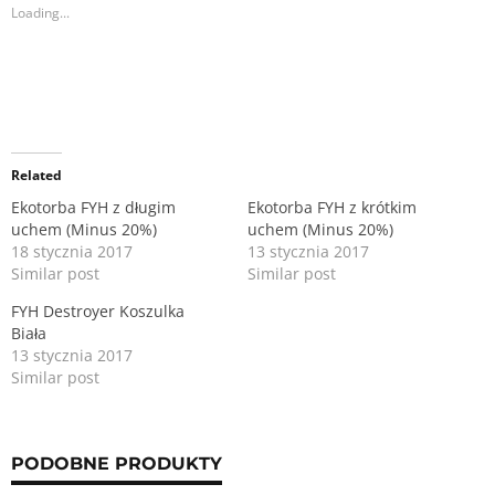
i
w
Loading...
n
i
d
n
o
d
w
o
)
w
)
Related
Ekotorba FYH z długim
Ekotorba FYH z krótkim
uchem (Minus 20%)
uchem (Minus 20%)
18 stycznia 2017
13 stycznia 2017
Similar post
Similar post
FYH Destroyer Koszulka
Biała
13 stycznia 2017
Similar post
PODOBNE PRODUKTY