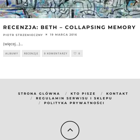
RECENZJA: BETH – COLLAPSING MEMORY
19 MARCA 2016
PIOTR STRZEMIECZNY
(więcej…)
...
ALBUMY
RECENZJE
0 KOMENTARZY
0
STRONA GŁÓWNA
KTO PISZE
KONTAKT
REGULAMIN SERWISU I SKLEPU
POLITYKA PRYWATNOŚCI