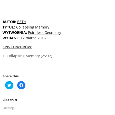
AUTOR:
BETH
TYTUŁ:
Collapsing Memory
WYTWÓRNIA:
Pointless Geometry
WYDANE:
12 marca 2016
SPIS UTWORÓW:
1. Collapsing Memory (25:32)
Share this:
C
C
l
l
i
i
c
c
k
k
t
t
Like this:
o
o
Loading...
s
s
h
h