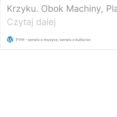
Krzyku. Obok Machiny, Pl
ABCD…:
Czytaj dalej
Joanna
John
FYH! - serwis o muzyce, serwis o kulturze