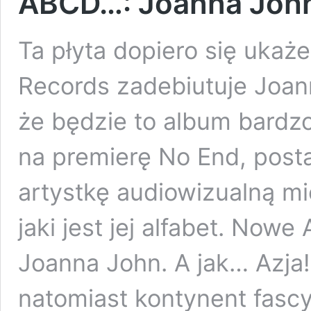
ABCD…: Joanna Joh
Ta płyta dopiero się ukaż
Records zadebiutuje Joan
że będzie to album bardz
na premierę No End, post
artystkę audiowizualną m
jaki jest jej alfabet. Now
Joanna John. A jak… Azja!
natomiast kontynent fascy